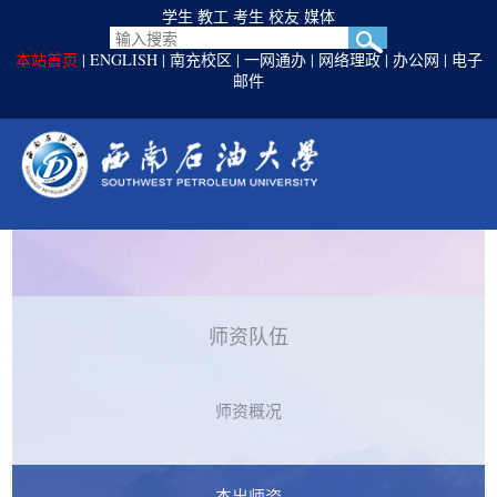
学生
教工
考生
校友
媒体
本站首页
|
ENGLISH
|
南充校区
|
一网通办
|
网络理政
|
办公网
|
电子
邮件
师资队伍
师资概况