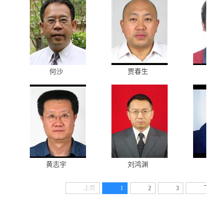
何沙
贾春生
王
黄志宇
刘鸿渊
杨
上页
1
2
3
下页