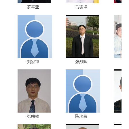
罗平亚
马德坤
李
刘家铎
张烈辉
张哨楠
陈次昌
李