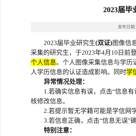
2023
发布日期
2023
届毕业研究生
(
双证
)
图像信
采集的研究生，于
2023
年
4
月
10
日前
个人信息
。个人图像采集信息与学历
人学历信息的认证造成影响。同时
学
异常情况处理：
1.
若确实信息有误，点击“信息有
核修改信息。
2.
若提示暂无学籍可能是学信网
3.
若信息正确，点击“信息无误”
特别注意：