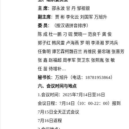
主 席
：邵永波 甘 丹 邹祖银
副主席
：贾 彬 李化云 刘国军 万旭升
委 员
：（按汉语拼音排序）
陈 成 杜一鹏 刁 砚 樊晓一 范良千 龚 俊
郭子红 韩风雷 卢海燕 罗 明 李泽湘 罗鸿兵
任鲁明 谭艺霖柯魏召兰 肖维民 晏忠瑞 张晋芳
张 鑫 赵福超 周孝军 贺卫东 张熙胤 张 敏
任 苗 待增补…
秘书长
：万旭升（电话：18781953864）
六、会议时间与地点
1.会议时间：2025年7月14日至16日
会议日程：7月14日（10：00-22：00）报到
7月15日全天正式会议
7月16日返程