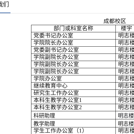
我们
成都校区
部门或科室名称
楼宇
党委书记办公室
明志
学院院长办公室
明志
党委副书记办公室
明志
学院副院长办公室
明志
学院副院长办公室
明志
学院副院长办公室
明志
学院办公室
明志
继续教育中心
明志
研究生工作办公室
明志
本科生教学办公室
1
明志
本科生教学办公室
2
明志
科研助理
明志
教学助理
明志
学生工作办公室（
1）
明志