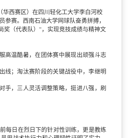
区赛（华西赛区）在四川轻化工大学李白河校
动员参赛。西南石油大学网球队奋勇拼搏，
尚奖（代表队）"，实现竞技成绩与精神文
服高温酷暑，在团体赛中展现出顽强斗志
出线；淘汰赛阶段的关键战役中，李继明
对手，三人灵活调整策略，挺进八强，刷
赛前每日在烈日下的针对性训练，更是教练