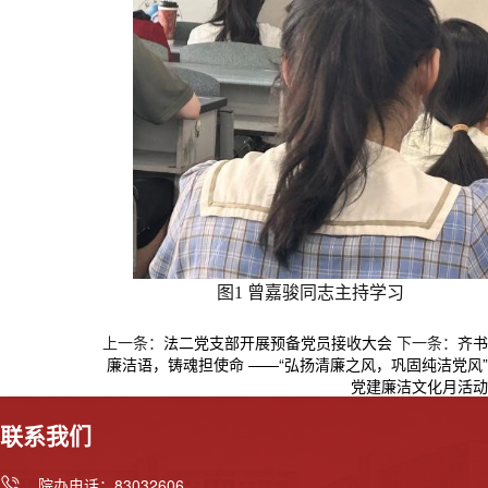
图1 曾嘉骏同志主持学习
上一条：
法二党支部开展预备党员接收大会
下一条：
齐书
廉洁语，铸魂担使命 ——“弘扬清廉之风，巩固纯洁党风”
党建廉洁文化月活动
联系我们
院办电话：83032606