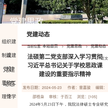
党建思政
党建动态
组织建
本站首页
党建思政
党建动态
当前位置:
>
>
设
制度建
法硕第二党支部深入学习贯彻
> 正文
习近平总书记关于学校思政课
党建
设
建设的重要指示精神
动态
思政工
发布日期：2024-05-23 作者：曾嘉骏 编辑：
作
理论学
邵梧枭 审核：于百江 浏览：[
105
]
2024年5月23日下午，我院法律硕士专业研究