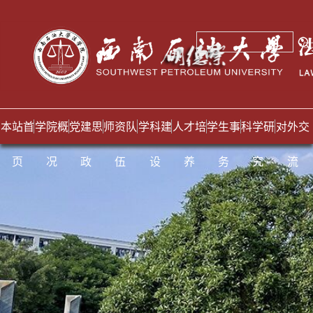
本站首
学院概
党建思
师资队
学科建
人才培
学生事
科学研
对外交
页
况
政
伍
设
养
务
究
流