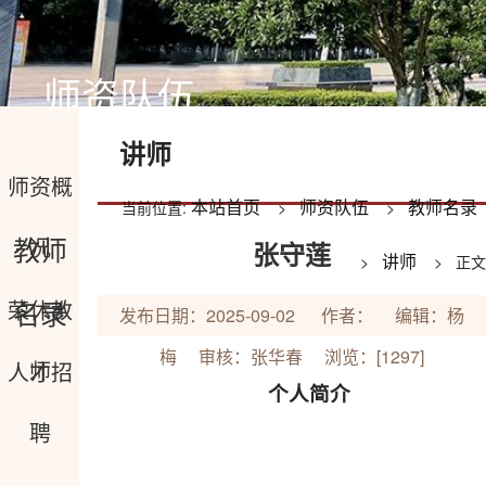
师资队伍
讲师
师资概
本站首页
师资队伍
教师名录
当前位置:
>
>
教师
况
张守莲
讲师
>
> 正文
名录
荣休教
发布日期：2025-09-02 作者： 编辑：杨
梅 审核：张华春 浏览：[
1297
]
师
人才招
个人简介
聘