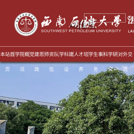
本站首
学院概
党建思
师资队
学科建
人才培
学生事
科学研
对外交
页
况
政
伍
设
养
务
究
流