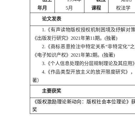
年月
5
月
课程
权法学
论文发表
1.
《有声读物版权授权机制困境及纾解对
《出版发行研究》
2021
年第
11
期。
(
独著
)
2.
《商标恶意抢注中特定关系
“
非特定化
”
之
《电子知识产权》
2021
年第
2
期。
(
独著
)
3.
《个人信息处理的分层规制理论及其应用
4.
《作品类型开放主义的放开限度研究》
著）
主要获奖
《版权激励理论新动向：版权社会本位理论》
奖