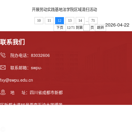
开展劳动实践基地法学院区域清扫活动
...
10
11
12
13
14
71
2026-04-22
下页
12/71
到第
页
跳转
联系我们
院办电话：83032606
联系邮箱：swpu-
fxy@swpu.edu.cn
地 址：四川省成都市新都
区新都大道85号西南石油大学博学
楼AB区
Copyright 2024 西南石油大学