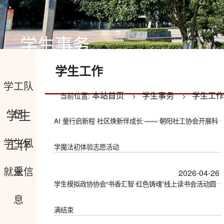
学生事务
学生工作
学工队
本站首页
学生事务
学生工作
当前位置:
>
>
学生
伍
AI 童行启新程 社区焕新伴成长 —— 朝阳社工协会开展科
工作
学生风
学魔法初体验志愿活动
采
就业信
2026-04-26
学生模拟政协协会“书香汇智·红色铸魂”线上读书会活动圆
息
满结束