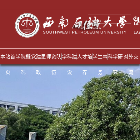
本站首
学院概
党建思
师资队
学科建
人才培
学生事
科学研
对外交
页
况
政
伍
设
养
务
究
流