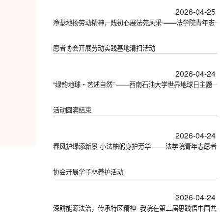
2026-04-25
净基地扬劳动精神，践初心展法苑风采 ——法学院青年志
愿者协会开展劳动实践基地清扫活动
2026-04-24
“绿韵地球・艺述自然” ——西南石油大学世界地球日主题
活动圆满结束
2026-04-24
春风护绿添新景 小法柚躬身护芳华 ——法学院青年志愿者
协会开展学子林养护活动
2026-04-24
深耕能源法治，传承特区精神--我院在第二届思践悟中国共