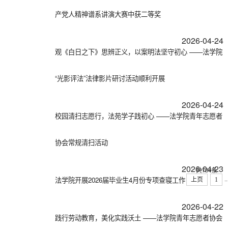
产党人精神谱系讲演大赛中获二等奖
2026-04-24
观《白日之下》思辨正义，以案明法坚守初心 ——法学院
“光影评法”法律影片研讨活动顺利开展
2026-04-24
校园清扫志愿行，法苑学子践初心 ——法学院青年志愿者
协会常规清扫活动
2026-04-23
共704条
法学院开展2026届毕业生4月份专项查寝工作
..
上页
1
2026-04-22
践行劳动教育，美化实践沃土 ——法学院青年志愿者协会