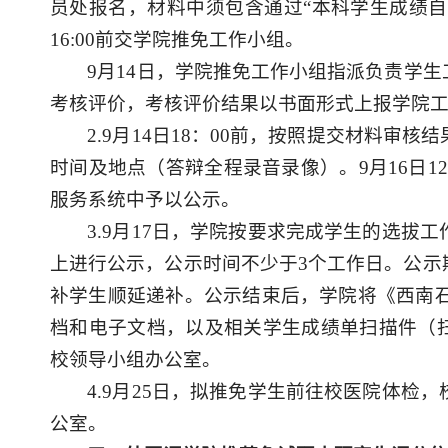
员处报名，
材料中须包含
通过
“
本科学生成绩
自
16
:00前交学院推免工作小组。
9月
14
日，学院推免工作小组指派负责学生
考核评价，考核评价结果以书面形式上报学院
2.9月14日
1
8
：
0
0
前
，
按照提交材料审核结
时间及地点（答辩全程录音录像）。
9月
16
日
12
服务系统中予以公示。
3.9月17日，学院
按要求完成学生的选拔工
上进行公示，
公示时间
不少于
3个工作日。公
补学生顺延递补。公示结束后，学院将
《
西南
档和
电子
文档，以
及相关
学生
成绩单
扫描件
（
校领导小组办公室。
4.9月25日，
拟推免
学生前往校医院体检
，
公室。