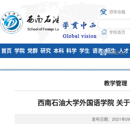
领导信箱
学校首页
首页
学院
党群
研究
本科
科学
学生
语言
招生
人才
旧版网站
概况
工作
生培
教学
研究
工作
实验
工作
招聘
养
室
教学管理
西南石油大学外国语学院 关于
发布日期：2021