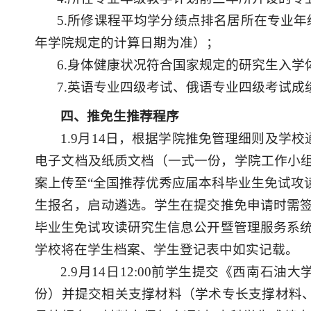
5.所修课程平均学分绩点排名居所在专业年
年
学院
规定的计算日期为准）；
6
.身体健康状况符合国家规定的研究生
入学
7
.
英语专业四级考试、俄语专业四级考试成
四
、
推免生推荐程序
1.9月14日，
根据学院推免管理细则及学校
电子文档及纸质文档（一式一份，学院工作小
案上传至
“全国推荐优秀应届本科毕业生免试攻
生报名，启动遴选。
学生在提交推免申请时需
毕业生免试攻读研究生信息公开暨管理服务系统
学校将在学生档案、学生登记表中如实记载。
2
.9
月
14
日
1
2
:0
0
前学生提交《西南石油大
份）并提交相关支撑材料（学术专长支撑材料