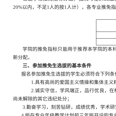
20%以内，不足1人的按1人计），
各
专业
推免指
学院的推免指标只能用于推荐本学院的本
新分配。
三、参加推免生选拔的基本条件
报名参加推免生选拔的学生必须符合下列条
1
.具有高尚的爱国主义情操和集体主
2
.诚实守信，学风端正，品行优良，
尚未解除的其它违纪处分；
3
.勤奋学习，刻苦钻研，成绩优秀，学术
4
.所在专业年级教学计划前三年所开设的专