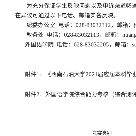
为充分保证学生反映问题以及申诉渠道畅
在异议可
通过
以下
电话、邮箱
实名反映
。
纪委办公室
电话：
028-83032312，邮箱
：
教务处
电话：
028-83032113，
邮箱：
huan
外国语学院
电话：0
28
-
83032205
，邮箱：
s
附件
1
：《
西南石油大学
2021届应届本科
附件
2：
外国语学院综合能力考核（综合测
竞赛类别