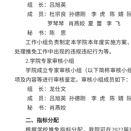
组 长：
吕旭英
成 员：
杜宗良
孙德
刚
李
虎
陈
婧
罗琴琴
肖燕姣
夏
蕾
李
飞
秘 书：
陈
思
工作小组负责
制定本学院本年度实施方案
处理推免工作中出现的违规违纪行为等。
2.
学院
专家审核小组
学院成立专家审核小组（以下简称
审核
小
项及内容等进行审核鉴定。审核小组成员如下
组 长：
龙仕文
成 员：
吕旭英
孙德
刚
李
虎
陈
婧
秘 书：
肖燕姣
二
、指标分配
根据
学校推免指标分配
，我
院
可在
202