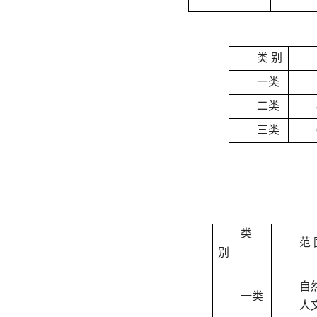
类 别
一类
二类
三类
类
范 
别
自
一类
人