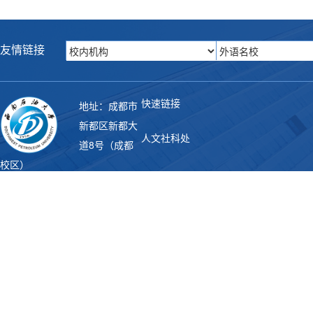
友情链接
快速链接
地址：成都市
新都区新都大
人文社科处
道8号（成都
校区）
联系电话：028-83032123 邮
教务处
编：610500
Copyright 西南石油大学外国语
学院. All rights reserved
图书馆
学工部