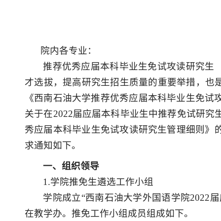
院内各专业
：
推荐优秀应届本科毕业生免试攻读研究生
才选拔，提高研究生招生质量的重要举措，也
《
西南石油大学推荐优秀应届本科毕业生免试
关于在
2
022
届应届本科毕业生中推荐免试研究
秀应届本科毕业生免试攻读研究生管理细则》
求
通知如下。
一
、组织领导
1.
学院推免生遴选工作小组
学
院
成立
“西南石油大学
外国语学院
202
2
届
在
教学办。推免工作
小组成员组成如下。