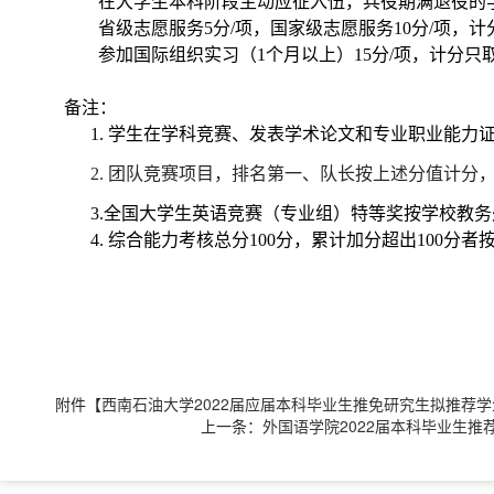
在大学生本科阶段主动应征入伍，兵役期满退役的
省级志愿服务
5分/项，国家级志愿服务10分/项
参加国际组织实习（
1个月以上）15分/项，计分只
备注：
1.
学生在学科竞赛、发表学术论文和专业职业能力
2
.
团队竞赛项目，排名第一、队长按上述分值计分
3
.全国大学生英语竞赛（专业组）特等奖按学校教
4
.
综合能力考核
总分
100分，累计加分超出100分者
附件【
西南石油大学2022届应届本科毕业生推免研究生拟推荐学生
上一条：
外国语学院2022届本科毕业生