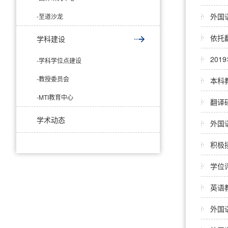
外国
-至道沙龙
依托
学科建设
20
-学科学位点建设
-教授委员会
本科
-MTI教育中心
翻译
学术动态
外国
积极
学位
英语
外国