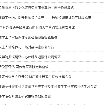
语学院与上海文化贸易语言服务基地共商合作新模式
翻译工作坊，提升教师综合素养 ——教师挂职培训第三阶段总结
19年对外俄语等级考试西南石油大学考点实现首次考试
教学工作审核评估专家莅临我院检查指导
硕士人才培养与市场对接讲座顺利举行
语学院多语翻译中心赴精益通翻译公司调研
接受预评估 两位专家进院走访座谈
评定分委员会召开2018届硕士研究生授位推荐会议
教研室开展本科论文试卷检查工作及本科教学工作审核评估学习会议
语学院召开硕士研究生指导教师会议