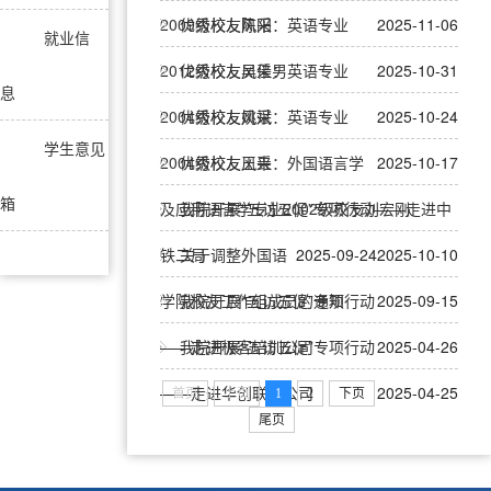
2009级校友陈阳
优秀校友风采：英语专业
2025-11-06
就业信
2012级校友吴佳男
优秀校友风采：英语专业
2025-10-31
息
2004级校友姚斌
优秀校友风采：英语专业
2025-10-24
学生意见
2004级校友王垚
优秀校友风采：外国语言学
2025-10-17
箱
及应用语言学专业2002级校友刘宏刚
我院开展“五访五促”专项行动——走进中
铁二局
关于调整外国语
2025-09-24
2025-10-10
学院校友工作组成员的通知
我院开展“五访五促”专项行动
2025-09-15
——走进极客培训公司
我院开展“五访五促”专项行动
2025-04-26
——走进华创联合公司
2025-04-25
首页
上页
1
2
下页
尾页