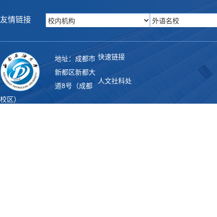
友情链接
快速链接
地址：成都市
新都区新都大
人文社科处
道8号（成都
校区）
联系电话：028-83032123 邮
教务处
编：610500
Copyright 西南石油大学外国语
学院. All rights reserved
图书馆
学工部