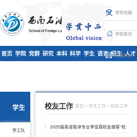
领导信箱
学校首页
首页
学院
党群
研究
本科
科学
学生
语言
招生
人才
旧版网站
概况
工作
生培
教学
研究
工作
实验
工作
招聘
养
室
校友工作
学生
当前位置：
首页
>>
学生工作
>>
校友工作
2025届英语笔译专业李佳霖校友做客“校
学工队