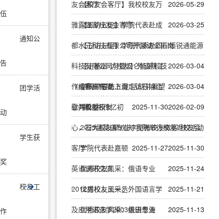
工作
友会客厅”
【校友会客厅】我校校友万
2026-05-29
伍
雅露做客校友会客厅
【五访五促】学院代表赴成
2026-03-25
通知公
都水元科技有限公司开展访企拓岗
【五访五促】学院代表赴四川恒锐通能源
告
科技有限公司与捷安仑能源科技
【走基层·访校友】外语院工
2026-03-04
（成都）有限...
作组开展“五访五促”活动并看望
学院领导赴上海走访石油企
2026-03-04
团学活
慰问校友
业并看望校友
“薪火相传忆初
2025-11-30
2026-02-09
动
心，石大校友聚欢庆”我院举行校友返校活动
2025届英语专业李见微校友做客“校友会
学生获
客厅”
学院代表赴嘉顿
2025-11-27
2025-11-30
奖
英语调研交流
优秀校友风采：俄语专业
2025-11-24
校友工
2012届校友王一丞
优秀校友风采：外国语言学
2025-11-21
及应用语言学2003级田思涛
优秀校友风采：俄语专业
2025-11-13
作