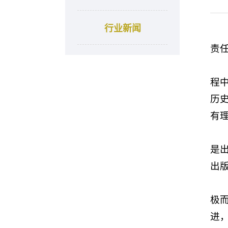
行业新闻
责
程
历
有
是
出
极
进