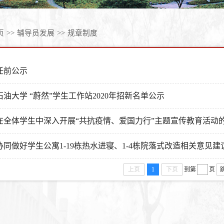
页
>>
辅导员发展
>>
规章制度
任前公示
石油大学 “蔚然”学生工作站2020年招新名单公示
在全体学生中深入开展“共抗疫情、爱国力行”主题宣传教育活动
协同做好学生公寓1-19栋热水进寝、1-4栋院落式改造相关意见
上页
1
下页
到第
页