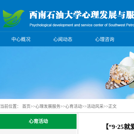
中心概况
心闻动态
心理咨询
当前位置：
首页
>>
心理发展服务
>>
心育活动
>>
活动风采
>>
正文
心育活动
【“9·2