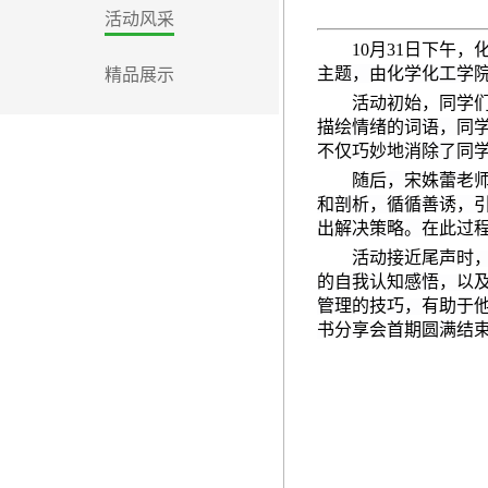
活动风采
10
月
31
日下午，
主题，由化学化工学
精品展示
活动初始，同学
描绘情绪的词语，同
不仅巧妙地消除了同
随后，宋姝蕾老
和剖析，循循善诱，
出解决策略。在此过
活动接近尾声时
的自我认知感悟，以
管理的技巧，有助于他
书分享会首期圆满结