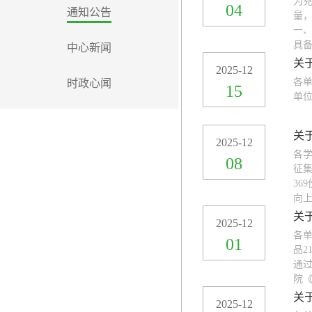
为
04
通知公告
量
一
具备
中心新闻
关
2025-12
各单
时政心闻
15
单位
关
2025-12
各学
08
征
36
向上
关
2025-12
各单
01
品2
通
院《
关
2025-12