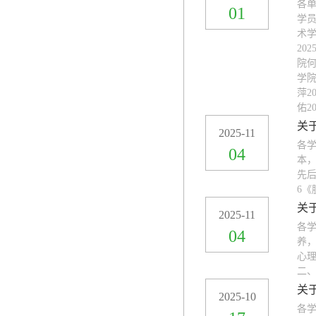
各
01
学员
术学
20
院何
学院
萍2
佑2
关
2025-11
各学
04
本，
先后
6《
关
2025-11
各
04
养
心理
二、
关
2025-10
各