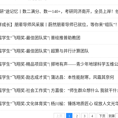
“研”途记忆丨数二满分、数一140+，考研同济南开，全员上岸！
伴成长】朋辈导师风采展丨蔚然朋辈导师已就位，等你来“组队”
届学生“飞翔奖-最佳团队奖”| 普绘推普助教团
届学生“飞翔奖-最佳团队奖”| 超算与并行计算团队
届学生“飞翔奖-精品项目奖”| 掷地有声——青少年地球科学五维
届学生“飞翔奖-励志成才奖”| 蒲达昌：本性能耐寒，风霜其奈何
届学生“飞翔奖-社会工作奖”| 方嘉俊：“师生群众想什么 我就干什
届学生“飞翔奖-文化体育奖”| 杨川榆：锤炼地质匠心 绽放人文光
上页
1
2
3
4
下页
到第