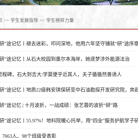
页
>>
学生发展指导
>>
学生榜样力量
“研”途记忆丨褪去迷彩，叩问深地，他用六年坚守铺就“研”途序
“研”途记忆丨从石大校园到墨尔本海岸，她逐梦涉外能源法治
里程碑，石大到吉大:学莫便乎近其人，夫子循循然善诱人
“研”途记忆丨地质22级韩安琪保研至中石油勘探开发研究院，奔
研”途记忆 | 十月波折，一战成硕：张艺蓉的波折“研”路
“研”途记忆丨55.97%！地科院暖心托举，用“四全”服务护航学子
7663人、98个班级受表彰