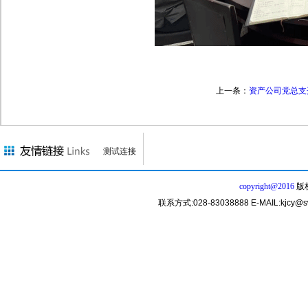
上一条：
资产公司党总支
测试连接
copyright@2016
版
联系方式:028-83038888 E-MAIL:k