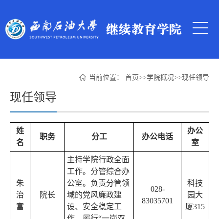
当前位置：
首页
>>
学院概况
>>
现任领导
现任领导
姓
办公
职务
分工
办公电话
名
室
主持学院行政全面
工作。分管综合办
朱
公室。负责分管领
科技
028-
治
院长
域的党风廉政建
园大
83035701
富
设、安全稳定工
厦315
作，履行“一岗双