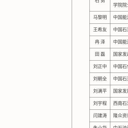
石 勇
学院院
马黎明
中国能
王希友
中国石
冉 泽
中国能
田 磊
国家发
刘正中
中国石
刘朝全
中国石
刘满平
国家发
刘宇程
西南石
闫建涛
隆众资
朱小华
中石油