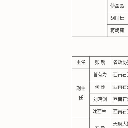
傅晶晶
胡国松
蒋朝莉
主任
张 鹏
省政协
曾有为
西南石
何 沙
西南石
副主
任
刘鸿渊
西南石
沈西林
西南石
天府大