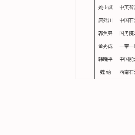
姚少斌
中英智
唐廷川
中国石
郭焦锋
国务院
董秀成
一带一
韩晓平
中国能
魏 纳
西南石