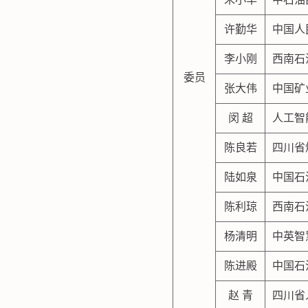
许勤华
中国人
李小刚
西南石
委员
张大伟
中国矿
闵 超
人工智
陈良若
四川省
陆如泉
中国石
陈利琼
西南石
杨清明
中英智
陈进殿
中国石
赵 青
四川省