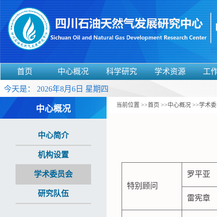
首页
中心概况
科学研究
学术资源
工
今天是：
2026年8月6日 星期四
当前位置 >>
首页
>>
中心概况
>>
学术委
中心概况
中心简介
机构设置
学术委员会
罗平亚
特别顾问
研究队伍
雷宪章