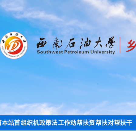
首
本站首
组织机
政策法
工作动
帮扶资
帮扶对
帮扶干