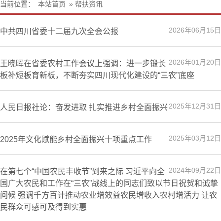
页
构
规
态
讯
象
部
当前位置：
本站首页
» 帮扶资讯
2026年06月15日
中共四川省委十二届九次全会公报
2026年01月20日
王晓晖在省委农村工作会议上强调：进一步锻长
板补短板育新板，不断夯实四川现代化建设的“三农”底座
2025年12月31日
人民日报社论：奋发进取 扎实推进乡村全面振兴
2025年03月12日
2025年文化赋能乡村全面振兴十项重点工作
2024年09月22日
在第七个“中国农民丰收节”到来之际 习近平向全
国广大农民和工作在“三农”战线上的同志们致以节日祝贺和诚挚
问候 强调千方百计推动农业增效益农民增收入农村增活力 让农
民群众可感可及得到实惠