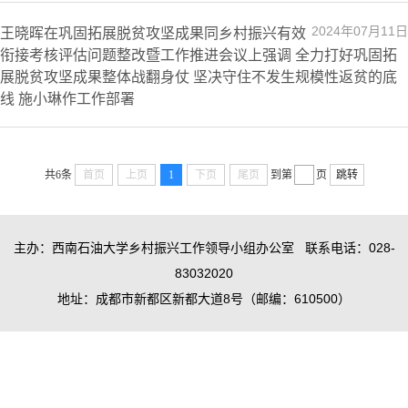
2024年07月11日
王晓晖在巩固拓展脱贫攻坚成果同乡村振兴有效
衔接考核评估问题整改暨工作推进会议上强调 全力打好巩固拓
展脱贫攻坚成果整体战翻身仗 坚决守住不发生规模性返贫的底
线 施小琳作工作部署
共6条
首页
上页
1
下页
尾页
到第
页
跳转
主办：西南石油大学乡村振兴工作领导小组办公室 联系电话：028-
83032020
地址：成都市新都区新都大道8号（邮编：610500）