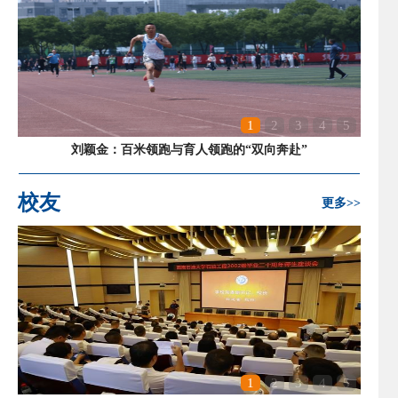
1
2
3
4
5
刘颖金：百米领跑与育人领跑的“双向奔赴”
校友
更多>>
1
2
3
4
5