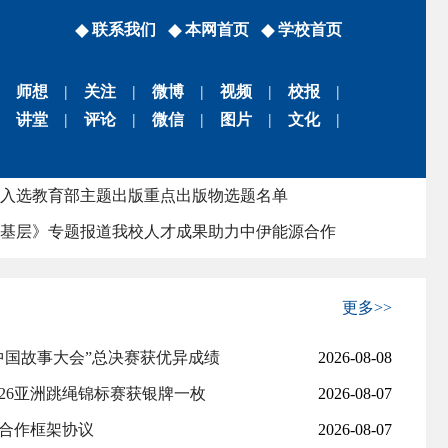
联系我们
本网首页
学校首页
师想
|
关注
|
微博
|
视频
|
校报
|
讲堂
|
评论
|
微信
|
图片
|
文化
|
路”联合实验室成功主办油气能源领域国际研讨会
入选教育部主题出版重点出版物选题名单
基层》专题报道我校人才成果助力中伊能源合作
里飞出的金凤凰，“加油争气”志不移
年逐梦，从莫斯科留学生到师爱播种者
更多>>
路”联合实验室成功主办油气能源领域国际研讨会
中国故事大会”总决赛获优异成绩
2026-08-08
入选教育部主题出版重点出版物选题名单
26亚洲跳绳锦标赛获银牌一枚
2026-08-07
基层》专题报道我校人才成果助力中伊能源合作
合作框架协议
2026-08-07
里飞出的金凤凰，“加油争气”志不移