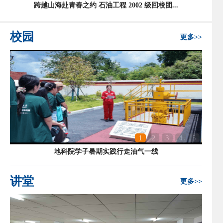
跨越山海赴青春之约 石油工程 2002 级回校团...
校园
更多>>
1
2
3
4
5
地科院学子暑期实践行走油气一线
讲堂
更多>>