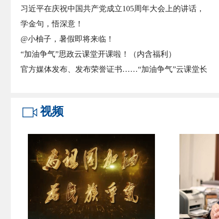
习近平在庆祝中国共产党成立105周年大会上的讲话，
学金句，悟深意！
@小柚子，暑假即将来临！
“加油争气”思政云课堂开课啦！（内含福利）
官方媒体发布、发布荣誉证书……“加油争气”云课堂长
期征稿，快来投稿吧！
【直播预告】西南石油大学2027年研究生招生线上宣讲
视频
会
央视推荐宝藏大学！校长郭建春邀你报考西南石油大
学！