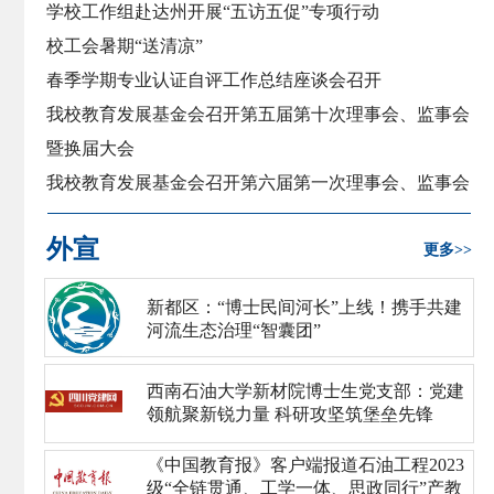
学校工作组赴达州开展“五访五促”专项行动
校工会暑期“送清凉”
春季学期专业认证自评工作总结座谈会召开
我校教育发展基金会召开第五届第十次理事会、监事会
暨换届大会
我校教育发展基金会召开第六届第一次理事会、监事会
会议
外宣
我校在全省第八次高校统战工作联席（扩大）会上作经
更多>>
验交流
新都区：“博士民间河长”上线！携手共建
河流生态治理“智囊团”
西南石油大学新材院博士生党支部：党建
领航聚新锐力量 科研攻坚筑堡垒先锋
《中国教育报》客户端报道石油工程2023
级“全链贯通、工学一体、思政同行”产教