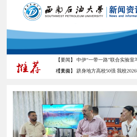
【
要闻
】
校领导带队访问中国石化集
【
要闻
】
中伊“一带一路”联合实验室与
程大会
【
要闻
】
跻身地方高校50强 我校20
【
要闻
】
《Science》旗下综合性
【
视频
】
马德坤：一颗中国心，让世
【
要闻
】
校领导带队访问中国石化集
【
要闻
】
中伊“一带一路”联合实验室与
程大会
【
要闻
】
跻身地方高校50强 我校20
【
要闻
】
《Science》旗下综合性