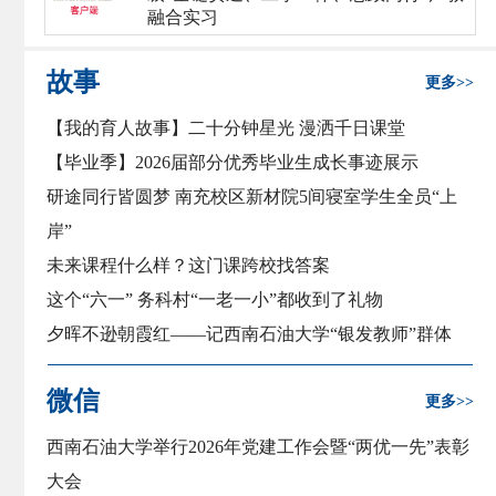
融合实习
故事
更多>>
【我的育人故事】二十分钟星光 漫洒千日课堂
【毕业季】2026届部分优秀毕业生成长事迹展示
研途同行皆圆梦 南充校区新材院5间寝室学生全员“上
岸”
未来课程什么样？这门课跨校找答案
这个“六一” 务科村“一老一小”都收到了礼物
夕晖不逊朝霞红——记西南石油大学“银发教师”群体
驻村干部唱起枇杷产业经 让村民更有奔头
微信
更多>>
西南石油大学举行2026年党建工作会暨“两优一先”表彰
大会