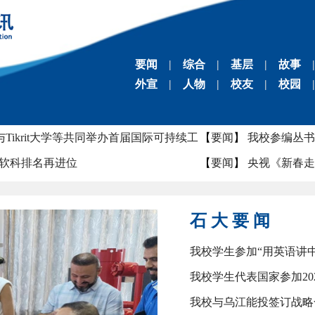
要闻
|
综合
|
基层
|
故事
|
外宣
|
人物
|
校友
|
校园
|
团 签署战略合作框架协议
【
要闻
】
中伊“一带一
Tikrit大学等共同举办首届国际可持续工
【
要闻
】
我校参编丛书
26软科排名再进位
【
要闻
】
央视《新春走
子刊发表我校最新研究成果
【
视频
】
罗平亚：鸡窝
界用上中国钻头
【
视频
】
李士伦：70
石 大 要 闻
团 签署战略合作框架协议
【
要闻
】
中伊“一带一
我校学生参加“用英语讲
Tikrit大学等共同举办首届国际可持续工
【
要闻
】
我校参编丛书
我校学生代表国家参加20
26软科排名再进位
【
要闻
】
央视《新春走
我校与乌江能投签订战略
子刊发表我校最新研究成果
【
视频
】
罗平亚：鸡窝