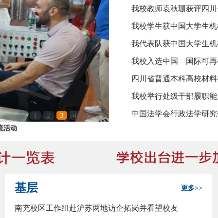
我校教师袁秋珊获评四川省
界用上中国钻头
【
视频
】
李士伦：70
我校举行处级干部履职能
1
2
3
4
5
6
专场在我校举行
基层
更多>>
南充校区工作组赴沪苏两地访企拓岗并看望校友