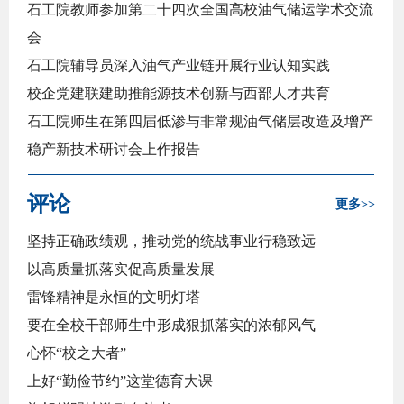
石工院教师参加第二十四次全国高校油气储运学术交流
会
石工院辅导员深入油气产业链开展行业认知实践
校企党建联建助推能源技术创新与西部人才共育
石工院师生在第四届低渗与非常规油气储层改造及增产
稳产新技术研讨会上作报告
南充校区开展暑期维修项目专项检查
评论
川大与我校高分子学界同仁开展党支部联学共建活动
更多>>
坚持正确政绩观，推动党的统战事业行稳致远
以高质量抓落实促高质量发展
雷锋精神是永恒的文明灯塔
要在全校干部师生中形成狠抓落实的浓郁风气
心怀“校之大者”
上好“勤俭节约”这堂德育大课